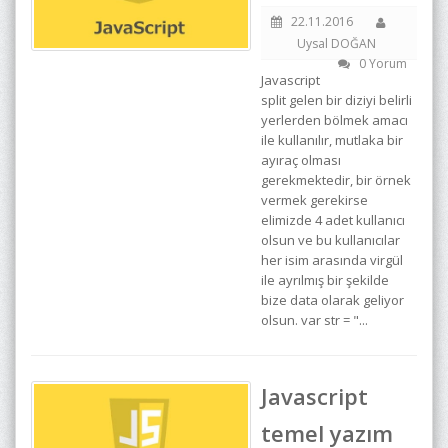
22.11.2016
Uysal DOĞAN
0 Yorum
Javascript
split gelen bir diziyi belirli
yerlerden bölmek amacı
ile kullanılır, mutlaka bir
ayıraç olması
gerekmektedir, bir örnek
vermek gerekirse
elimizde 4 adet kullanıcı
olsun ve bu kullanıcılar
her isim arasında virgül
ile ayrılmış bir şekilde
bize data olarak geliyor
olsun. var str = "...
Javascript
temel yazım