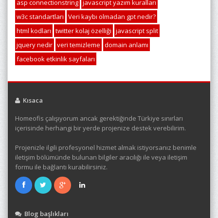
asp connectionstring
javascript yazım kuralları
w3c standartları
Veri kaybı olmadan gpt nedir?
html kodları
twitter kolaj özelliği
javascript split
jquery nedir
veri temizleme
domain anlamı
facebook etkinlik sayfaları
Kısaca
Homeofis çalışıyorum ancak gerektiğinde Türkiye sınırları
içerisinde herhangi bir yerde projenize destek verebilirim.
Projenizle ilgili profesyonel hizmet almak istiyorsanız benimle
iletişim bölümünde bulunan bilgiler aracılığı ile veya iletişim
formu ile bağlantı kurabilirsiniz.
Blog başlıkları