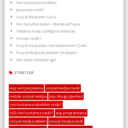
Veri kurtarma teknikleri
Javascript nedir?
Sosyal Medyanın Gücü
Veri bozulma türleri - Mantıksal hasar
Twitter’ın kolaj özelliğini kullanmak
Domain nedir?
Sosyal medyadan veri toplamanın 3 yolu
Sosyal Medyada Reklam Stratejileri
Veri kaybı olmadan gpt
ETİKETLER
asp veri parçalama
sosyal medya nedir
mobile sosyal medya
asp döngü işlemleri
Veri kurtarma teknikleri nedir?
SSD Veri kurtarma nedir?
asp programlama
sosyal medya etkileri
sosyal medya nedir