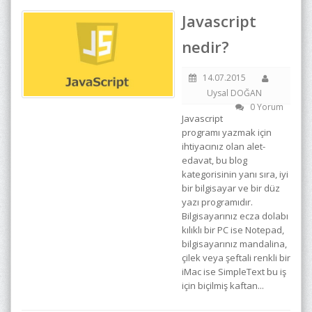
Javascript
nedir?
14.07.2015
Uysal DOĞAN
0 Yorum
Javascript
programı yazmak için
ihtiyacınız olan alet-
edavat, bu blog
kategorisinin yanı sıra, iyi
bir bilgisayar ve bir düz
yazı programıdır.
Bilgisayarınız ecza dolabı
kılıklı bir PC ise Notepad,
bilgisayarınız mandalina,
çilek veya şeftali renkli bir
iMac ise SimpleText bu iş
için biçilmiş kaftan...