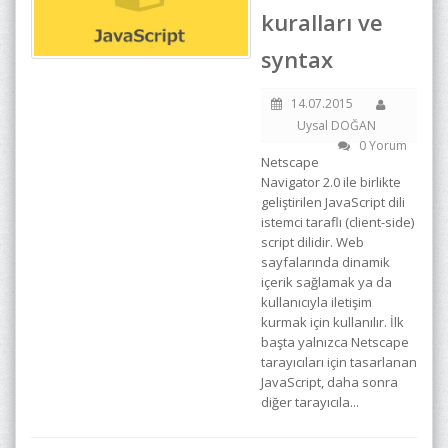
kuralları ve
syntax
14.07.2015
Uysal DOĞAN
0 Yorum
Netscape
Navigator 2.0 ile birlikte
geliştirilen JavaScript dili
istemci taraflı (client-side)
script dilidir. Web
sayfalarında dinamik
içerik sağlamak ya da
kullanıcıyla iletişim
kurmak için kullanılır. İlk
başta yalnızca Netscape
tarayıcıları için tasarlanan
JavaScript, daha sonra
diğer tarayıcıla...