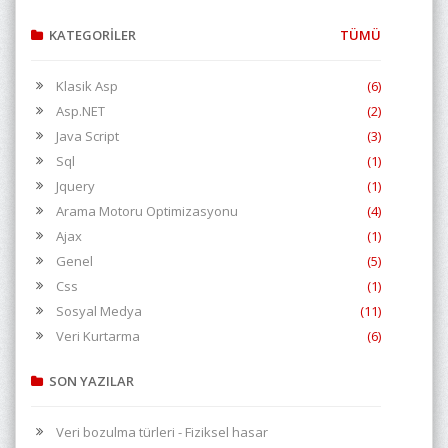
KATEGORİLER
TÜMÜ
Klasik Asp
(6)
Asp.NET
(2)
Java Script
(3)
Sql
(1)
Jquery
(1)
Arama Motoru Optimizasyonu
(4)
Ajax
(1)
Genel
(5)
Css
(1)
Sosyal Medya
(11)
Veri Kurtarma
(6)
SON YAZILAR
Veri bozulma türleri - Fiziksel hasar