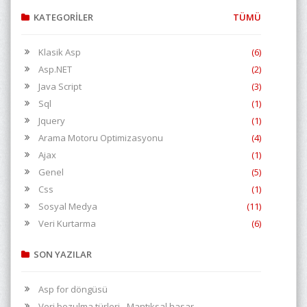
KATEGORİLER
TÜMÜ
Klasik Asp
(6)
Asp.NET
(2)
Java Script
(3)
Sql
(1)
Jquery
(1)
Arama Motoru Optimizasyonu
(4)
Ajax
(1)
Genel
(5)
Css
(1)
Sosyal Medya
(11)
Veri Kurtarma
(6)
SON YAZILAR
Asp for döngüsü
Veri bozulma türleri - Mantıksal hasar