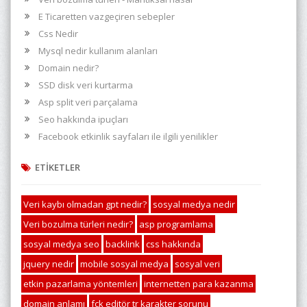
E Ticaretten vazgeçiren sebepler
Css Nedir
Mysql nedir kullanım alanları
Domain nedir?
SSD disk veri kurtarma
Asp split veri parçalama
Seo hakkında ipuçları
Facebook etkinlik sayfaları ile ilgili yenilikler
ETİKETLER
Veri kaybı olmadan gpt nedir?
sosyal medya nedir
Veri bozulma türleri nedir?
asp programlama
sosyal medya seo
backlink
css hakkında
jquery nedir
mobile sosyal medya
sosyal veri
etkin pazarlama yöntemleri
internetten para kazanma
domain anlamı
fck editör tr karakter sorunu