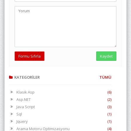
KATEGORİLER
TÜMÜ
Klasik Asp
(6)
Asp.NET
(2)
Java Script
(3)
Sql
(1)
Jquery
(1)
Arama Motoru Optimizasyonu
(4)