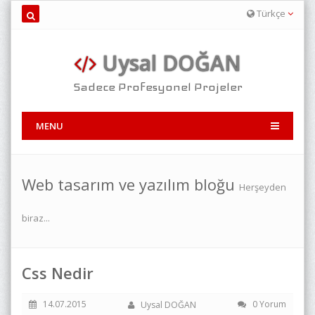
Türkçe
Uysal DOĞAN
Sadece Profesyonel Projeler
MENU
Web tasarım ve yazılım bloğu
Herşeyden
biraz...
Css Nedir
14.07.2015
0 Yorum
Uysal DOĞAN