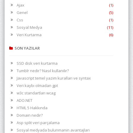
Ajax
(1)
Genel
(5)
Css
(1)
Sosyal Medya
(11)
Veri Kurtarma
(6)
SON YAZILAR
SSD disk veri kurtarma
Tumblr nedir? Nasıl kullanılır?
Javascript temel yazım kuralları ve syntax
Veri kaybı olmadan gpt
w3c standartları wcag
ADO.NET
HTML 5 Hakkında
Domain nedir?
Asp split veri parçalama
Sosyal medyada bulunmanın avantajları