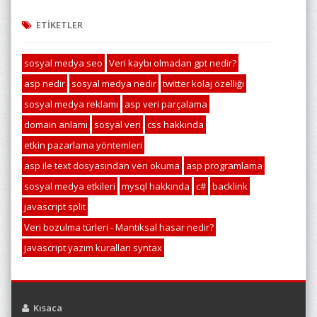
ETİKETLER
sosyal medya seo
Veri kaybı olmadan gpt nedir?
asp nedir
sosyal medya nedir
twitter kolaj özelliği
sosyal medya reklamı
asp veri parçalama
domain anlamı
sosyal veri
css hakkında
etkin pazarlama yöntemleri
asp ile text dosyasından veri okuma
asp programlama
sosyal medya etkileri
mysql hakkında
c#
backlink
javascript split
Veri bozulma türleri - Mantıksal hasar nedir?
javascript yazım kuralları syntax
Kısaca