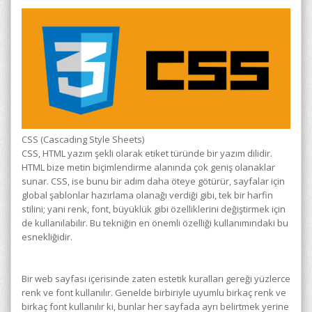
CSS (Cascading Style Sheets)
CSS, HTML yazım şekli olarak etiket türünde bir yazım dilidir.
HTML bize metin biçimlendirme alanında çok geniş olanaklar
sunar. CSS, ise bunu bir adım daha öteye götürür, sayfalar için
global şablonlar hazırlama olanağı verdiği gibi, tek bir harfin
stilini; yani renk, font, büyüklük gibi özelliklerini değiştirmek için
de kullanılabilir. Bu tekniğin en önemli özelliği kullanımındaki bu
esnekliğidir.
Bir web sayfası içerisinde zaten estetik kuralları gereği yüzlerce
renk ve font kullanılır. Genelde birbiriyle uyumlu birkaç renk ve
birkaç font kullanılır ki, bunlar her sayfada ayrı belirtmek yerine