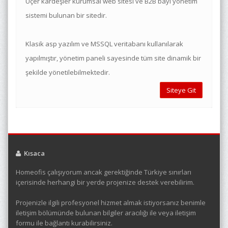
Üçer kardeşler kurumsal web sitesi ve B2B bayi yönetim
sistemi bulunan bir sitedir.
Klasik asp yazılım ve MSSQL veritabanı kullanılarak
yapılmıştır, yönetim paneli sayesinde tüm site dinamik bir
şekilde yönetilebilmektedir.
Siteye Git
Kısaca
Homeofis çalışıyorum ancak gerektiğinde Türkiye sınırları
içerisinde herhangi bir yerde projenize destek verebilirim.
Projenizle ilgili profesyonel hizmet almak istiyorsanız benimle
iletişim bölümünde bulunan bilgiler aracılığı ile veya iletişim
formu ile bağlantı kurabilirsiniz.