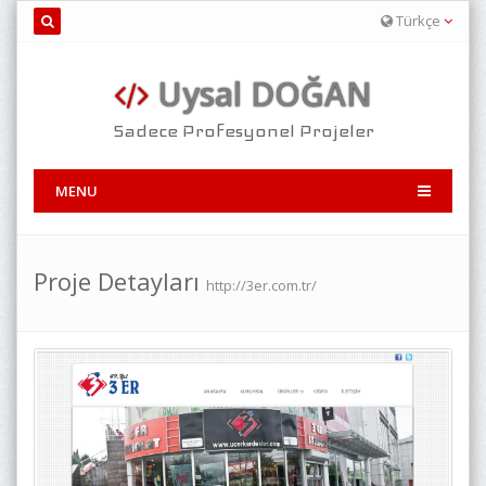
Türkçe
Uysal DOĞAN
Sadece Profesyonel Projeler
MENU
Proje Detayları
http://3er.com.tr/