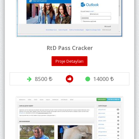
RtD Pass Cracker
Proje Detayları
8500
14000