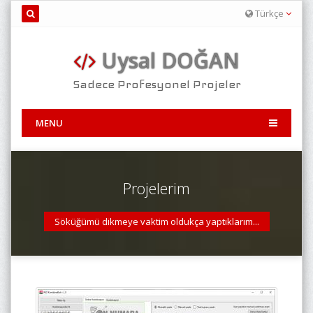
Türkçe
Uysal DOĞAN
Sadece Profesyonel Projeler
MENU
Projelerim
Söküğümü dikmeye vaktim oldukça yaptıklarım...