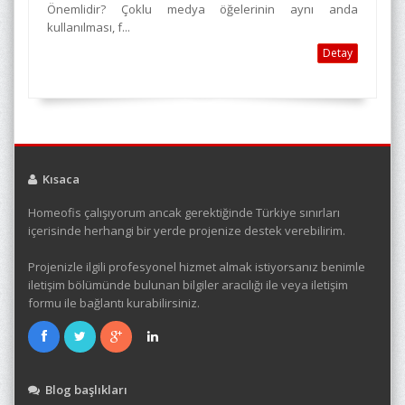
Önemlidir? Çoklu medya öğelerinin aynı anda
kullanılması, f...
Detay
Kısaca
Homeofis çalışıyorum ancak gerektiğinde Türkiye sınırları
içerisinde herhangi bir yerde projenize destek verebilirim.
Projenizle ilgili profesyonel hizmet almak istiyorsanız benimle
iletişim bölümünde bulunan bilgiler aracılığı ile veya iletişim
formu ile bağlantı kurabilirsiniz.
Blog başlıkları